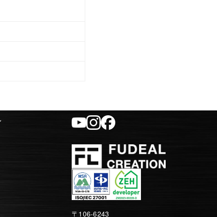
ィ
〒106-6243