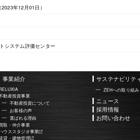
2023年12月01日）
トシステム評価センター
事業紹介
サステナビリテ
RELUXIA
ZEHへの取り組み
不動産投資事業
ニュース
不動産投資について
採用情報
お客様の声
お問い合わせ
選ばれる理由
買取・仲介事業
ハウススタジオ事業
賃貸・建物管理