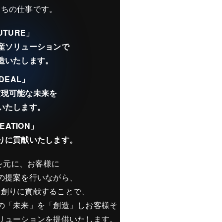
たちの仕事です。
UTURE」
産ソリューションで
造いたします。
IDEAL」
実現可能な未来を
いたします。
EATION」
りに貢献いたします。
を元に、お客様に
の提案を行いながら、
会創りに貢献することで、
の「未来」を「創造」し
お客様そ
リューションを提供いたします。