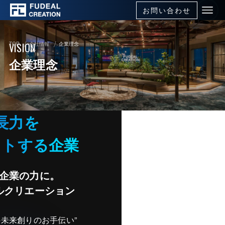
お問い合わせ
VISION
TOP
会社情報
企業理念
企業理念
長力を
イトする企業
企業の力に。
ルクリエーション
の未来創りのお手伝い”