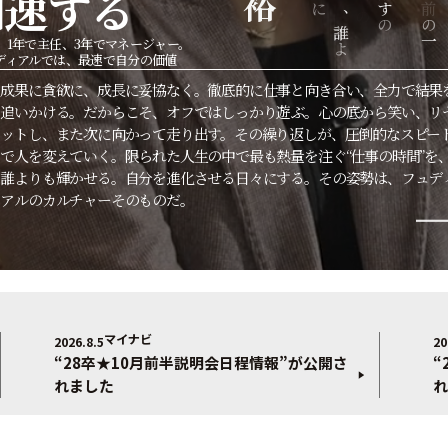
加速する
裕
に
す
物
前
、
の
あ
の
の
の
誰
最
成
一
1年で主任、3年でマネージャー。
よ
ディアルでは、最速で自分の価値
成果に貪欲に、成長に妥協なく。徹底的に仕事と向き合い、全力で結果
追いかける。だからこそ、オフではしっかり遊ぶ。心の底から笑い、リ
ットし、また次に向かって走り出す。その繰り返しが、圧倒的なスピー
で人を変えていく。限られた人生の中で最も熱量を注ぐ“仕事の時間”を
誰よりも輝かせる。自分を進化させる日々にする。その姿勢は、フュデ
アルのカルチャーそのものだ。
マイナビ
2026.8.5
20
“28卒★10月前半説明会日程情報”が公開さ
“
れました
れ