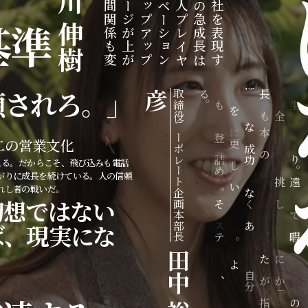
自
川
間
ー
ッ
ベ
人
の
社
関
ジ
プ
ー
プ
急
を
基準
伸
係
が
ア
シ
レ
成
表
も
上
ッ
ョ
イ
長
現
樹
変
が
プ
ン
ヤ
は
す
頼されろ。」
彦
取
る
り
高
は
長
瞬
人
締
。
も
”
、
」
に
生
を
役
高
単
も
全
は
常
コ
く
な
“
力
一
に
本
ー
登
る
を
度
二の営業文化
更
当
ポ
り
成
注
き
新
の
レ
詰
功
ぎ
り
える。だからこそ、飛び込みも電話
し
達
ー
め
で
、
。
がりに成長を続けている。人の信頼
て
成
ト
ろ
は
挑
遠
い
感
れし者の戦いだ。
企
。
な
戦
慮
け
”
幻想ではない
画
そ
く
も
し
し
る
本
の
、
な
続
て
場
ば、現実にな
部
ス
あ
い
け
る
所
長
テ
な
。
る
暇
。
ー
た
私
先
は
誰
田
ジ
が
た
に
な
よ
は
“
ち
し
い
り
自
中
、
が
か
。
も
分
こ
目
「
目
早
史
こ
指
本
の
く
上