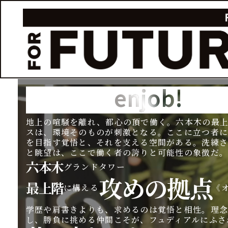
enjob!
地上の喧騒を離れ、都心の頂で働く。六本木の最
スは、環境そのものが刺激となる。ここに立つ者
を目指す覚悟と、それを支える空間がある。洗練
と眺望は、ここで働く者の誇りと可能性の象徴だ
六本木
グランドタワー
攻めの拠点
最上階
に構える
《
学歴や肩書きよりも、求めるのは覚悟と相性。理
し、勝負に挑める仲間こそが、フュディアルにふさ