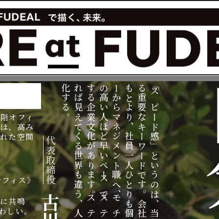
化
れ
す
の
ー
も
る
「
す
ば
る
高
か
と
重
ス
る
見
企
い
ら
よ
要
ピ
上階オフィ
。
え
業
人
マ
り
な
ー
には、高み
て
文
ほ
ネ
、
キ
ド
された空間
く
化
ど
ジ
社
ー
感
代
る
が
早
メ
員
ワ
」
。
表
世
あ
い
ン
一
ー
と
取
界
り
ペ
ト
人
ド
い
締
も
ま
ー
職
ひ
で
う
オフィス》
役
違
す
ス
へ
と
す
の
う
。
で
、
り
。
は
古
念に共鳴
、
ス
ス
モ
も
会
、
わしい。
人
テ
テ
チ
個
社
当