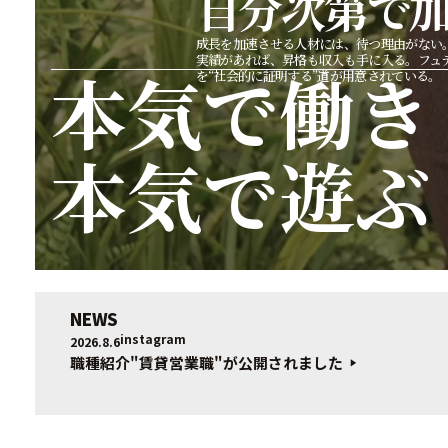
自分次第で
成長を加速させる人材には、待つ理由がない。
実績があれば、昇格も収入も手に入る。フュ
本気で働き
を“社会的に証明する”道が用意されている。
本気で遊ぶ
nsta
NEWS
instagram
2026.8.6
職種紹介"賃貸営業職"が公開されました