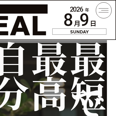
2026
年
Me
8
9
月
日
SUNDAY
最高の
最短で