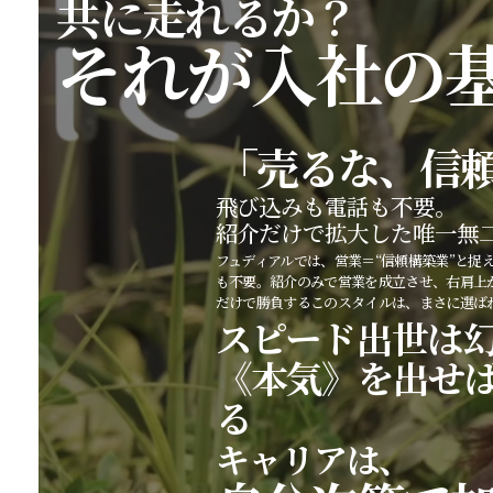
共に走れるか？
それが入社の
「売るな、信
武器であり、個人にも組織にも求められる資質だ。
フュディアルにはある。自ら考え、動き、進化する力こそが
変化を恐れず、新しいことを柔軟に取り入れるという社風が、
社員も組織も、常に進化を求められるフィールド
変化を楽しめる人が伸びる場所
飛び込みも電話も不要。
紹介だけで拡大した唯一無
フュディアルでは、営業＝“信頼構築業”と捉
も不要。紹介のみで営業を成立させ、右肩上
だけで勝負するこのスタイルは、まさに選ば
スピード出世は
《本気》を出せ
る
キャリアは、