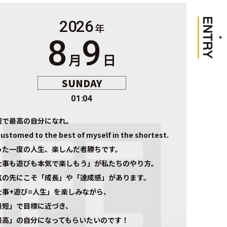
け、
未来
2026
は用
年
意さ
8
9
れて
い
月
日
る。
常に
SUNDAY
変化
と挑
01:04
戦を
受け
短で最高の自分になれ。
入
ustomed to the best of myself in the shortest.
れ、
前進
った一度の人生、楽しんだ者勝ちです。
し続
仕事も遊びも本気で楽しもう」が私たちのやり方。
ける
姿勢
気の先にこそ「成長」や「達成感」があります。
が、
仕事+遊び=人生」を楽しみながら、
フュ
最短」で目標に近づき、
ディ
アル
最高」の自分になってもらいたいのです！
のカ