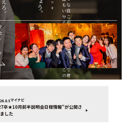
え
もな
ろ
い自
。
分こ
そが
を
人生
セ
の主
ド
導権
、
を握
る。
ィ
それ
がこ
こで
の常
識。
理想
を掲
げ、
マイナビ
26.8.5
実行
27卒★10月前半説明会日程情報”が公開さ
に移
ました
せる
者に
だ