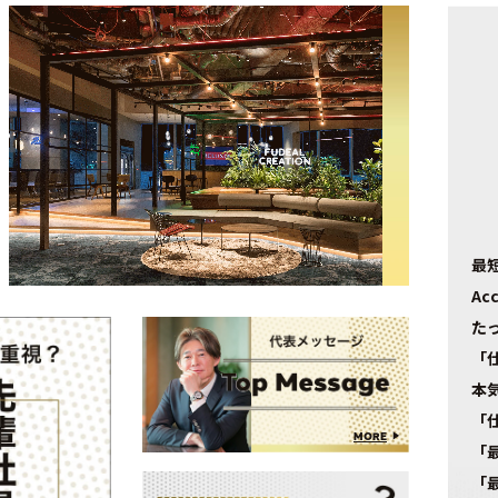
最
Acc
た
「
本
「
MORE
「
「