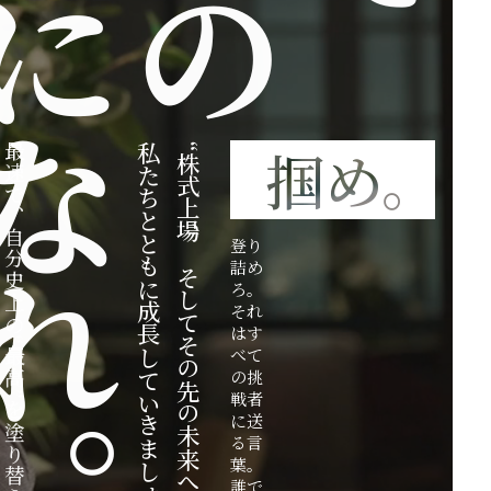
分になれ。
掴め。
最
私たちとともに成長していきましょう。
“株式上場、そしてその先の未来へ。”
速
で
、
自
登り
分
詰め
史
ろ。
上
それ
の
はす
“
べて
最
の挑
⾼
戦者
”
を
に送
塗
る言
り
葉。
替
誰で