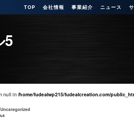
TOP
会社情報
事業紹介
ニュース
5
n null in
/home/fudealwp215/fudealcreation.com/public_ht
Uncategorized
日
ル5