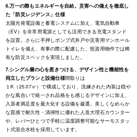
6.万一の際もエネルギーを自給。災害への備えを徹底し
た「防災レジデンス」仕様
太陽光発電設備と蓄電システムに加え、電気自動車
（EV）を非常用電源としても活用できる充電スタンド
を設置。さらに手押しポンプ式井戸や災害用マンホール
トイレを備え、有事の際に配慮した、投資用物件では稀
有な防災スペックを実現しました。
7.シングル層の心を惹きつける、デザイン性と機能性を
両立したプランと設備仕様
間取りは
１K（25.07㎡）で構成しており、洗練された内装は穏や
かな風合いで統一され品格をも感じるデザインに加え、
入居者満足度を最大化する設備を厳選。美しくなめらか
な質感で耐久性・清掃性に優れた人造大理石カウンター
や、レバーひとつで手軽に温度調整可能なサーモスタッ
ト式混合水栓を採用しています。