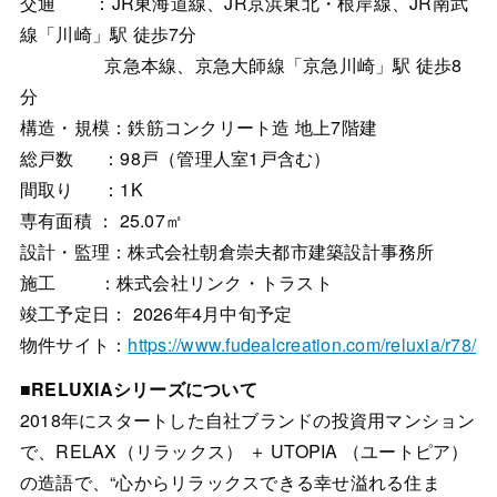
交通 ：JR東海道線、JR京浜東北・根岸線、JR南武
線「川崎」駅 徒歩7分
京急本線、京急大師線「京急川崎」駅 徒歩8
分
構造・規模：鉄筋コンクリート造 地上7階建
総戸数 ：98戸（管理人室1戸含む）
間取り ：1K
専有面積 ： 25.07㎡
設計・監理：株式会社朝倉崇夫都市建築設計事務所
施工 ：株式会社リンク・トラスト
竣工予定日： 2026年4月中旬予定
物件サイト：
https://www.fudealcreation.com/reluxia/r78/
■RELUXIAシリーズについて
2018年にスタートした自社ブランドの投資用マンション
で、RELAX（リラックス） ＋ UTOPIA （ユートピア）
の造語で、“心からリラックスできる幸せ溢れる住ま