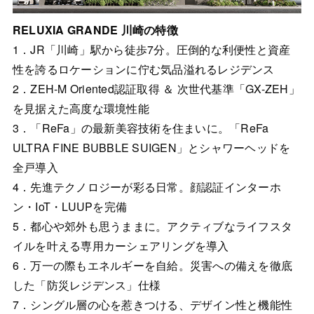
RELUXIA GRANDE 川崎の特徴
1．JR「川崎」駅から徒歩7分。圧倒的な利便性と資産
性を誇るロケーションに佇む気品溢れるレジデンス
2．ZEH-M Oriented認証取得 ＆ 次世代基準「GX-ZEH」
を見据えた高度な環境性能
3．「ReFa」の最新美容技術を住まいに。「ReFa
ULTRA FINE BUBBLE SUIGEN」とシャワーヘッドを
全戸導入
4．先進テクノロジーが彩る日常。顔認証インターホ
ン・IoT・LUUPを完備
5．都心や郊外も思うままに。アクティブなライフスタ
イルを叶える専用カーシェアリングを導入
6．万一の際もエネルギーを自給。災害への備えを徹底
した「防災レジデンス」仕様
7．シングル層の心を惹きつける、デザイン性と機能性