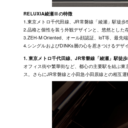
RELUXIA綾瀬Ⅲの特徴
1.東京メトロ千代田線、JR常磐線「綾瀬」駅徒
2.品格と個性を装う外観デザインと、悠然とした
3.ZEH-M Oriented、オール顔認証、IoT等、
4.シングルおよびDINKs層の心を惹きつけるデ
1.
東京メトロ千代田線、JR常磐線「綾瀬」駅徒
オフィス街や繁華街など、都心の主要駅を結ぶ東
ス。さらにJR常磐線と小田急小田原線との相互