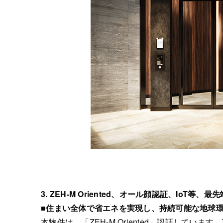
3.
ZEH-M Oriented、オール顔認証、IoT等
■住まい全体で省エネを実現し、持続可能な地球環境を目
本物件は、「ZEH-M Oriented」認証していま