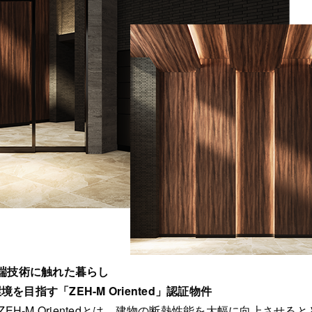
、最先端技術に触れた暮らし
指す「ZEH-M Oriented」認証物件
す。ZEH-M Orientedとは、建物の断熱性能を大幅に向上させ