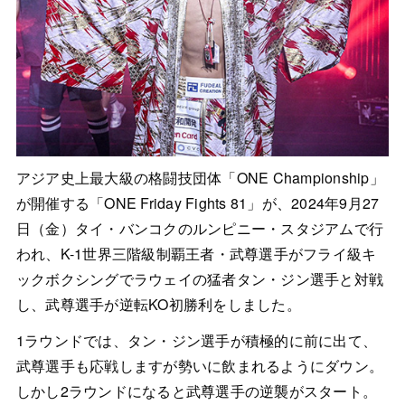
アジア史上最大級の格闘技団体「ONE Championship」
が開催する「ONE Friday Fights 81」が、2024年9月27
日（金）タイ・バンコクのルンピニー・スタジアムで行
われ、K-1世界三階級制覇王者・武尊選手がフライ級キ
ックボクシングでラウェイの猛者タン・ジン選手と対戦
し、武尊選手が逆転KO初勝利をしました。
1ラウンドでは、タン・ジン選手が積極的に前に出て、
武尊選手も応戦しますが勢いに飲まれるようにダウン。
しかし2ラウンドになると武尊選手の逆襲がスタート。