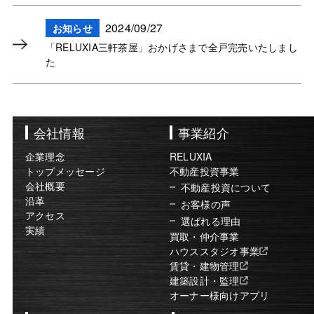
2024/09/27
お知らせ
「RELUXIA三軒茶屋」おかげさまで全戸完売いたしまし
た
会社情報
事業紹介
企業理念
RELUXIA
トップメッセージ
不動産投資事業
会社概要
不動産投資について
沿革
お客様の声
アクセス
選ばれる理由
実績
買取・仲介事業
ハウススタジオ事業
賃貸・建物管理
建築設計・監理
オーナー様向けアプリ