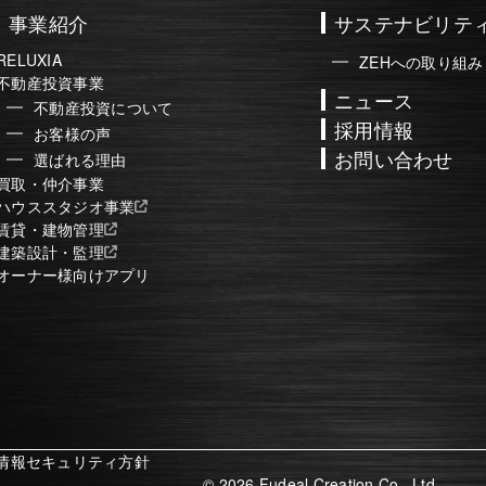
事業紹介
サステナビリテ
RELUXIA
ZEHへの取り組み
不動産投資事業
ニュース
不動産投資について
採用情報
お客様の声
お問い合わせ
選ばれる理由
買取・仲介事業
ハウススタジオ事業
賃貸・建物管理
建築設計・監理
オーナー様向けアプリ
情報セキュリティ方針
© 2026 Fudeal Creation Co., Ltd.