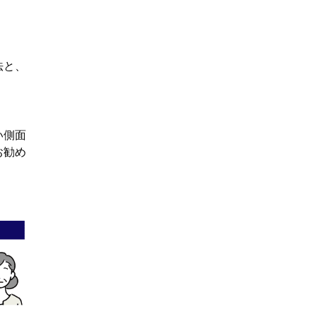
法と、
い側面
お勧め