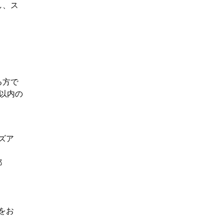
し、ス
る方で
以内の
ズア
郵
をお