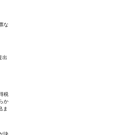
票な
提出
。
得税
らか
込ま
が決