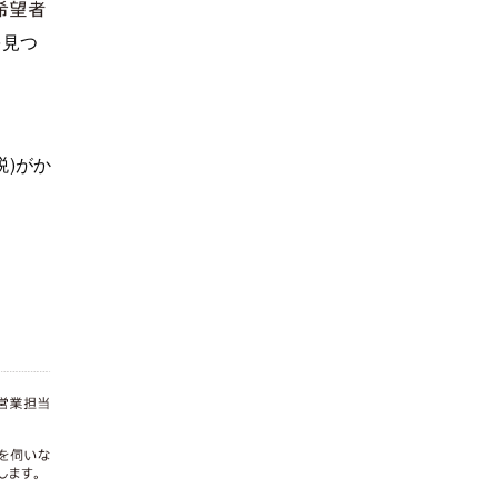
を見つ
。
税)がか