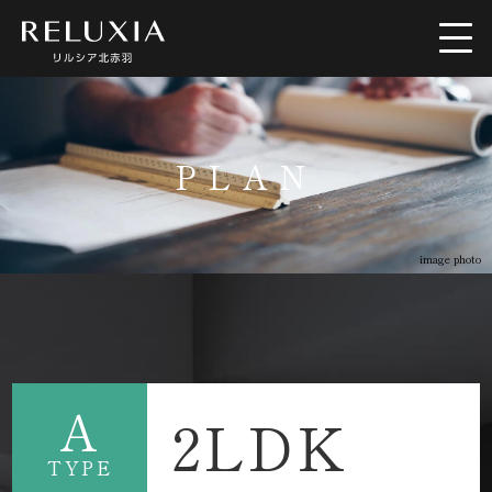
トップ
ロケーション
PLAN
アクセス
デザイン
image photo
間取り
設備仕様
ブランド
空室情報
A
2LDK
TYPE