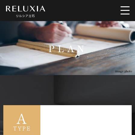
トップ
ロケーション
PLAN
アクセス
デザイン
image photo
間取り
設備仕様
ブランド
空室情報
A
TYPE