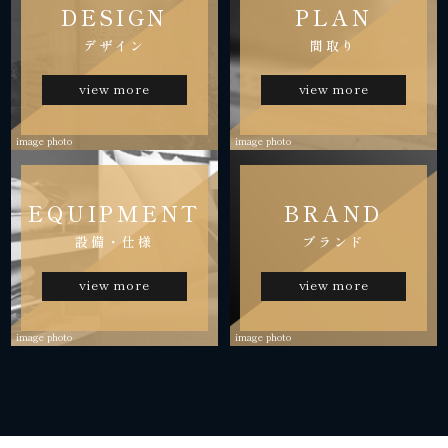
DESIGN
PLAN
デザイン
間取り
view more
view more
image photo
image photo
EQUIPMENT
BRAND
設備・仕様
ブランド
view more
view more
image photo
image photo