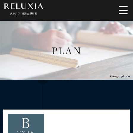
トップ
ロケーション
PLAN
アクセス
デザイン
間取り
設備仕様
image photo
ブランド
B
TYPE