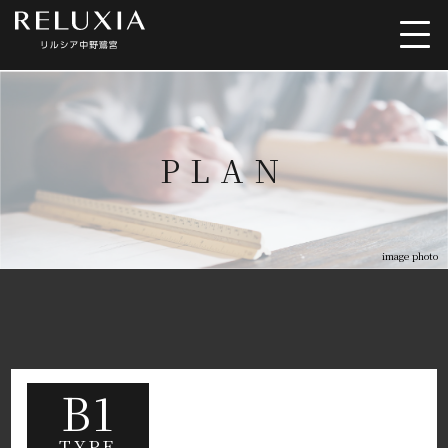
トップ
ロケーション
PLAN
アクセス
デザイン
間取り
設備仕様
image photo
ブランド
B1
TYPE