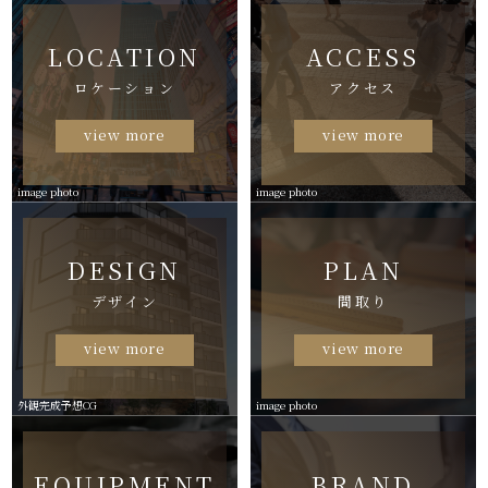
LOCATION
ACCESS
ロケーション
アクセス
view more
view more
image photo
image photo
DESIGN
PLAN
デザイン
間取り
view more
view more
外観完成予想CG
image photo
EQUIPMENT
BRAND