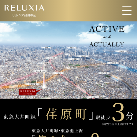
トップ
ロケーション
アクセス
デザイン
間取り
設備仕様
※航空写真は現地付近を撮影したものにCG加工を施したもので実際とは異なります。
ブランド