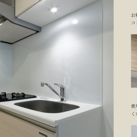
お
コ
素
く