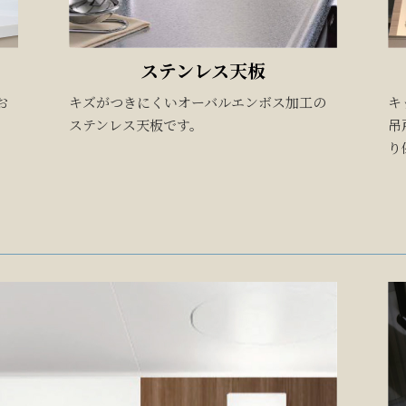
ステンレス天板
お
キズがつきにくいオーバルエンボス加工の
キ
ステンレス天板です。
吊
り