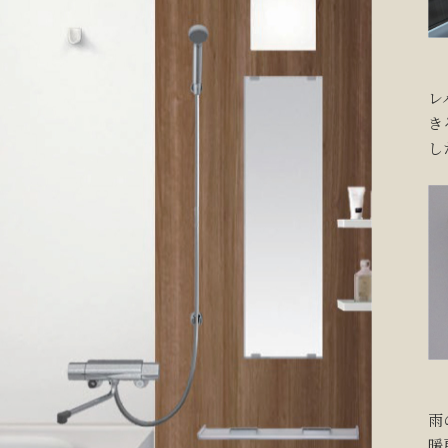
レ
き
し
雨
暖