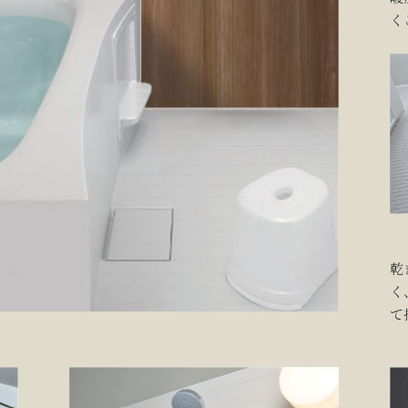
く
乾
く
て