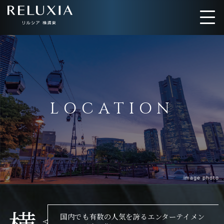
トップ
ロケーション
アクセス
デザイン
LOCATION
間取り
設備仕様
ブランド
image photo
横
国内でも有数の人気を誇るエンターテイメン