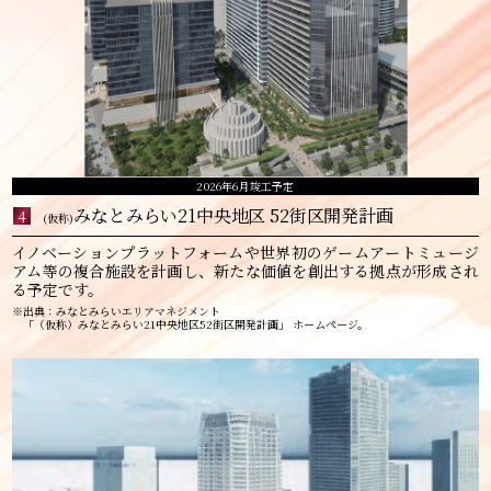
2026年6月竣工予定
みなとみらい21中央地区 52街区開発計画
4
(仮称)
イノベーションプラットフォームや世界初のゲームアートミュージ
アム等の複合施設を計画し、新たな価値を創出する拠点が形成され
る予定です。
※出典：みなとみらいエリアマネジメント
「（仮称）みなとみらい21中央地区52街区開発計画」 ホームページ。