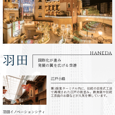
HANEDA
羽田
国際化が進み
発展の翼を広げる空港
江戸小路
第3旅客ターミナル内に、伝統の日本式工法
で再現された江戸の街並み。飲食店や伝統
工芸品のお店などが人気を博しています。
羽田イノベーションシティ