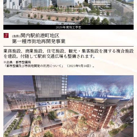
2029年度竣工予定
関内駅前港町地区
7
(仮称)
第一種市街地再開発事業
業務施設、商業施設、住宅施設、観光・集客施設を擁する複合施設
を建設。付随して駅前交通広場も整備されます。
※出典：都市整備局
「都市整備及び市街地開発の状況について」 （2023年9月14日）。