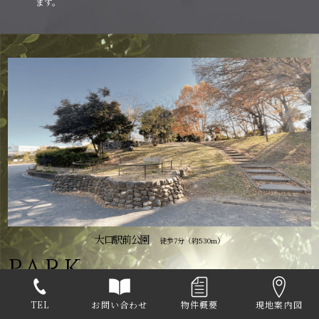
ます。
大口駅前公園
徒歩7分（約530m）
PARK
緑豊かな園内で、ゆったりとした時間を過ごせる
TEL
お問い合わせ
物件概要
現地案内図
ほどよい大きさの公園が周辺にいくつもあります。