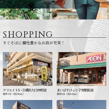
SHOPPING
すぐそばに個性豊かなお店が充実！
クリエイトS・D横浜大口仲町店
まいばすけっと子安駅前店
徒歩3分（約190m）
徒歩6分（約420m）