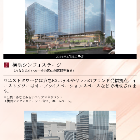
2024年3月竣工予定
横浜シンフォステージ
3
（みなとみらい21中央地区53街区開発事業）
ウエストタワーには京急EXホテルやヤマハのブランド発信拠点、イ
ーストタワーはオープンイノベーションスペースなどで構成されま
す。
※出典：みなとみらいエリアマネジメント
「横浜シンフォステージ 53街区」ホームページ。