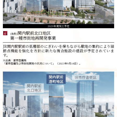
2029年度竣工予定
関内駅前北口地区
6
(仮称)
第一種市街地再開発事業
JR関内駅駅前の低層部のにぎわいを保ちながら敷地の集約により結
節点機能を強化を方針に新たな複合施設の建設が予定されていま
す。
※出典：都市整備局
「都市整備及び市街地開発の状況について」 （2023年9月14日）。