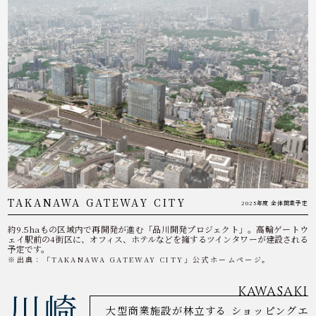
TAKANAWA GATEWAY CITY
2025年度 全体開業予定
約9.5haもの区域内で再開発が進む「品川開発プロジェクト」。高輪ゲートウ
ェイ駅前の4街区に、オフィス、ホテルなどを擁するツインタワーが建設される
予定です。
※出典：「TAKANAWA GATEWAY CITY」公式ホームページ。
KAWASAKI
川崎
大型商業施設が林立する ショッピングエ