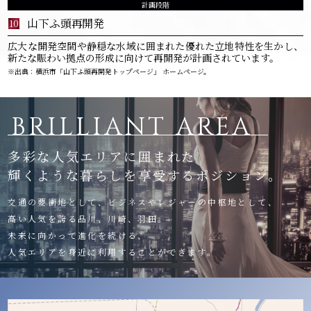
計画段階
山下ふ頭再開発
10
広大な開発空間や静穏な水域に囲まれた優れた立地特性を生かし、
新たな賑わい拠点の形成に向けて再開発が計画されています。
※出典：横浜市「山下ふ頭再開発トップページ」 ホームページ。
BRILLIANT AREA
多彩な人気エリアに囲まれた
輝くような暮らしを享受するポジション。
交通の要衝地として、ビジネスやレジャーの中枢地として、
高い人気を誇る品川、川崎、羽田。
未来に向かって進化を続ける、
人気エリアを身近に利用することができます。