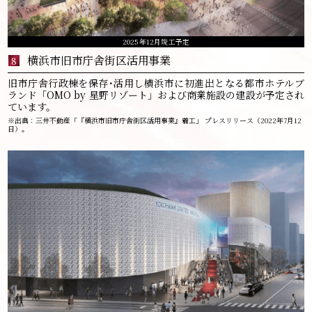
2025年12月竣工予定
横浜市旧市庁舎
街区活用事業
8
旧市庁舎行政棟を保存･活用し横浜市に初進出となる都市ホテルブ
ランド「OMO by 星野リゾート」および商業施設の建設が予定され
ています。
※出典：三井不動産「『横浜市旧市庁舎街区活用事業』着工」 プレスリリース（2022年7月12
日）。