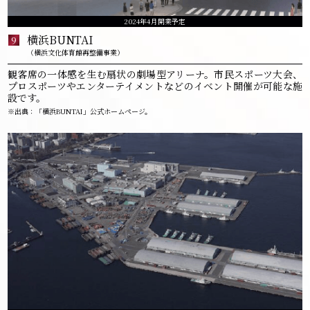
2024年4月開業予定
横浜BUNTAI
9
（横浜文化体育館再整備事業）
観客席の一体感を生む扇状の劇場型アリーナ。市民スポーツ大会、
プロスポーツやエンターテイメントなどのイベント開催が可能な施
設です。
※出典：「横浜BUNTAI」公式ホームページ。