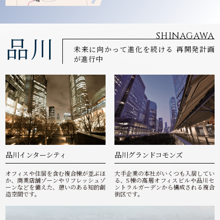
SHINAGAWA
品川
未来に向かって進化を続ける 再開発計画
が進行中
品川インターシティ
品川グランドコモンズ
オフィスや住居を含む複合棟が並ぶほ
大手企業の本社がいくつも入居してい
か、商業店舗ゾーンやリフレッシュゾ
る、5棟の高層オフィスビルや品川セ
ーンなどを備えた、憩いのある知的創
ントラルガーデンから構成される複合
造空間です。
街区です。