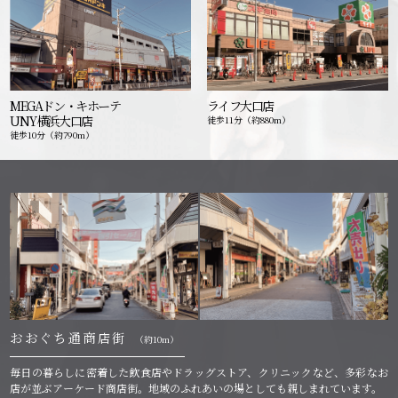
MEGAドン・キホーテ
ライフ大口店
UNY横浜大口店
徒歩11分（約880m）
徒歩10分（約790m）
おおぐち通商店街
（約10m）
毎日の暮らしに密着した飲食店やドラッグストア、クリニックなど、多彩なお
店が並ぶアーケード商店街。地域のふれあいの場としても親しまれています。