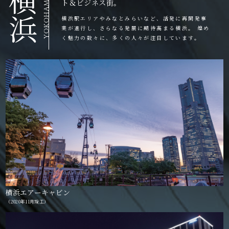
YOKOHAMA
ト＆ビジネス街。
浜
横浜駅エリアやみなとみらいなど、活発に再開発事
業が進行し、さらなる発展に期待高まる横浜。 煌め
く魅力の数々に、多くの人々が注目しています。
横浜エアーキャビン
（2020年11月竣工）