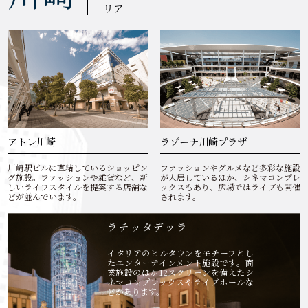
リア
アトレ川崎
ラゾーナ川崎プラザ
川崎駅ビルに直結しているショッピン
ファッションやグルメなど多彩な施設
グ施設。ファッションや雑貨など、新
が入居しているほか、シネマコンプレ
しいライフスタイルを提案する店舗な
ックスもあり、広場ではライブも開催
どが並んでいます。
されます。
ラチッタデッラ
イタリアのヒルタウンをモチーフとし
たエンターテインメント施設です。商
業施設のほか12スクリーンを備えたシ
ネマコンプレックスやライブホールな
どがあります。