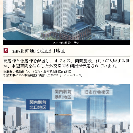
2027年3月竣工予定
北仲通北地区B-1地区
5
(仮称)
高層棟と低層棟を配置し、オフィス、商業施設、住戸が入居するほ
か、水辺空間を活かした外交空間の創出が予定されています。
※出典：横浜市「99.（仮称）北仲通北地区B-1地区
新築工事に係る事後調査計画書（工事中）」 ホームページ。