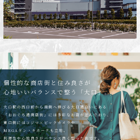
個性的な商店街と住み良さが
心地いいバランスで整う「大口」。
大口駅の西口前から南側へ伸びる大口通沿いにある
「おおぐち通商店街」には多彩なお店が並んでおり、
東口側にはコジマ×ビックカメラや
MEGAドン・キホーテも立地。
利便性や心地良さがバランス良く整った街です。