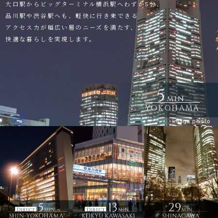
大口駅からビッグターミナル横浜駅へわずか5分、
品川駅や渋谷駅へも、軽快に行き来できる
アクセス力が幅広い層のニーズを満たす、
快適な暮らしを実現します。
5
MIN.
YOKOHAMA
image photo