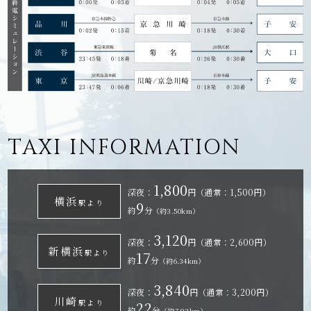
TAXI INFORMATION
1,800
深夜：
円（通常：1,500円）
横浜
駅より
9
約
分
（約3.50km）
3,120
深夜：
円（通常：2,600円）
新横浜
駅より
17
約
分
（約6.34km）
3,840
深夜：
円（通常：3,200円）
川崎
駅より
22
約
分
（約7.92km）