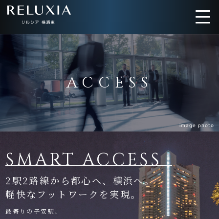
トップ
ロケーション
ACCESS
アクセス
デザイン
間取り
設備仕様
image photo
SMART ACCESS
ブランド
2駅2路線から都心へ、横浜へ。
軽快なフットワークを実現。
最寄りの子安駅、