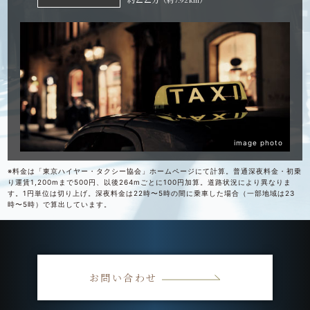
image photo
※料金は「東京ハイヤー・タクシー協会」ホームページにて計算。普通深夜料金・初乗
り運賃1,200mまで500円、以後264mごとに100円加算。道路状況により異なりま
す。1円単位は切り上げ。深夜料金は22時〜5時の間に乗車した場合（一部地域は23
時〜5時）で算出しています。
お問い合わせ