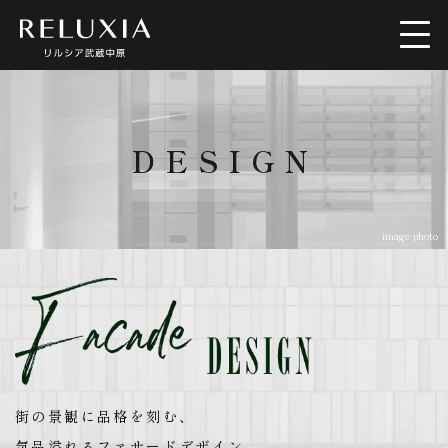
トップ
ロケーション
DESIGN
アクセス
デザイン
image photo
間取り
設備仕様
ブランド
空室情報
街の景観に品格を刻む、
気品溢れるファサードデザイン