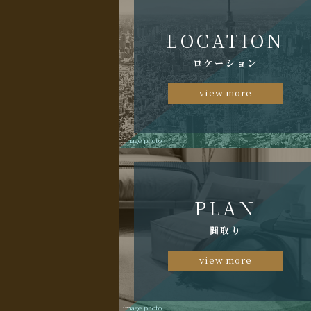
LOCATION
ロケーション
view more
image photo
PLAN
間取り
view more
image photo