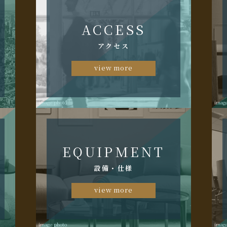
ACCESS
アクセス
view more
image photo
imag
EQUIPMENT
設備・仕様
view more
image photo
imag