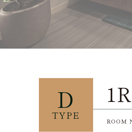
D type
1
D
TYPE
ROOM N