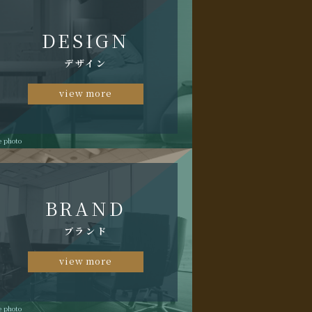
DESIGN
デザイン
view more
e photo
BRAND
ブランド
view more
e photo