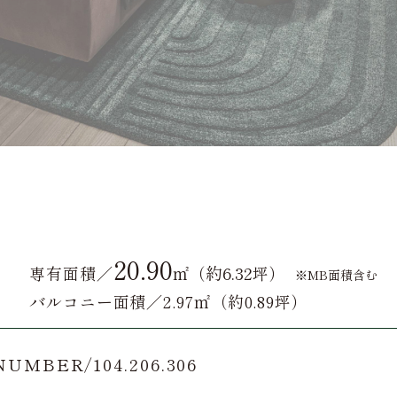
R
20.90
約6.32
専有面積／
㎡（
坪）
※MB面積含む
バルコニー面積／2.97㎡（約0.89坪）
UMBER/104.206.306