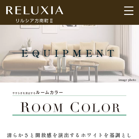
トップ
ロケーション
EQUIPMENT
アクセス
デザイン
間取り
設備仕様
image photo
機能性を備えた設備も充実
ブランド
空室情報
清らかさと開放感を演出するホワイトを基調とし