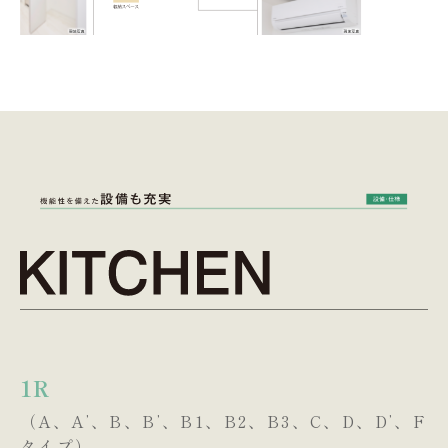
設備仕様
1R
（A、Aʼ、B、Bʼ、B1、B2、B3、C、D、Dʼ、F
タイプ）