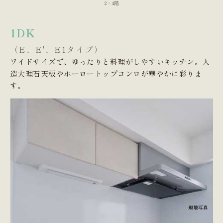
2・4階
1DK
（E、E'、E1タイプ）
ワイドサイズで、ゆったりと料理がしやすいキッチン。人
造大理石天板やホーロートップコンロが華やかに彩りま
す。
現地写真
L=1,800mm