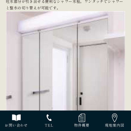
吐水部分が引き出せる便利なシャワー水栓。ワンタッチでシャワー
と整水の切り替えが可能です。
お問い合わせ
TEL
物件概要
現地案内図
現地写真