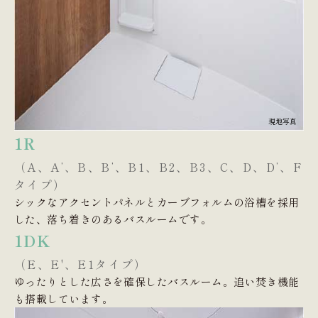
現地写真
1R
（A、Aʼ、B、Bʼ、B1、B2、B3、C、D、Dʼ、F
タイプ）
シックなアクセントパネルとカーブフォルムの浴槽を採用
した、落ち着きのあるバスルームです。
1DK
（E、E'、E1タイプ）
ゆったりとした広さを確保したバスルーム。追い焚き機能
も搭載しています。