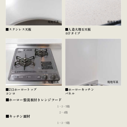
現地写真
現地写真
■人造大理石天板
■ステンレス天板
※Fタイプ
現地写真
現地写真
■ホーローキッチン
■2口ホーロートップ
パネル
コンロ
■ホーロー整流板付きレンジフード
現地写真
1・3・5階
現地写真
2・4階
■キッチン面材
現地写真
1・3・5階
現地写真