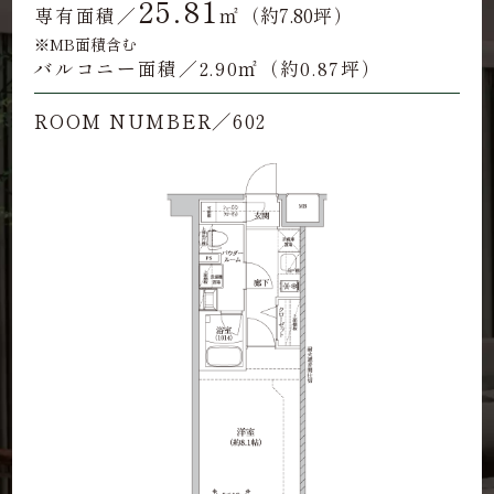
25.81
約7.80
専有面積／
㎡（
坪）
※MB面積含む
バルコニー面積／2.90㎡（約0.87坪）
ROOM NUMBER／602