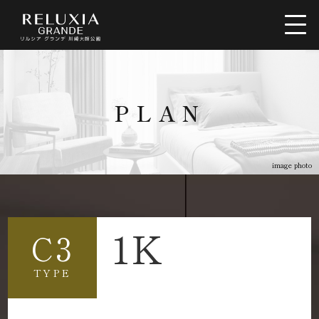
トップ
ロケーション
PLAN
アクセス
デザイン
image photo
間取り
設備仕様
1K
ブランド
空室情報
C3
TYPE