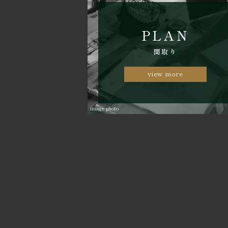
PLAN
間取り
view more
image photo