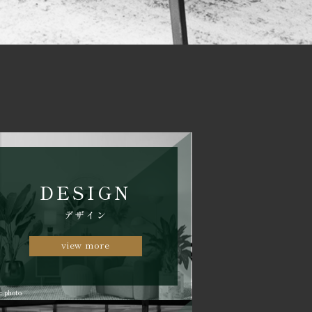
DESIGN
デザイン
view more
e photo