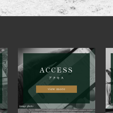
ACCESS
アクセス
view more
image photo
imag