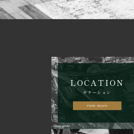
LOCATION
ロケーション
view more
image photo