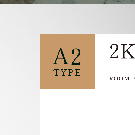
2
A2
TYPE
ROOM NU