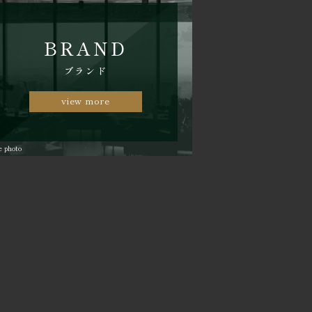
BRAND
ブランド
view more
e photo