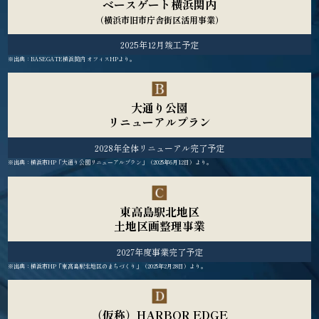
ベースゲート横浜関内
（横浜市旧市庁舎街区活用事業）
2025年12月竣工予定
※出典：BASEGATE横浜関内 オフィスHPより。
大通り公園
リニューアルプラン
2028年全体リニューアル完了予定
※出典：横浜市HP「大通り公園リニューアルプラン」（2025年6月12日）より。
東高島駅北地区
土地区画整理事業
2027年度事業完了予定
※出典：横浜市HP「東高島駅北地区のまちづくり」（2025年2月28日）より。
（仮称）HARBOR EDGE