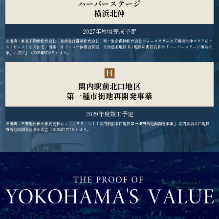
ハーバーステージ
横浜北仲
2027年秋頃完成予定
※出典：東急不動産株式会社、京浜急行電鉄株式会社、第一生命保険株式会社ニュースリリース「横浜北仲エリアのラ
ストピースとなる住宅・商業・オフィス一体複合開発 北仲通北地区 B-1 地区の街区名称を「ハーバーステージ横浜北
仲」に決定」（2025年5月8日）より。
関内駅前北口地区
第一種市街地再開発事業
2029年度竣工予定
※出典：三菱地所株式株式会社ニュースリリース「「関内駅前北口地区第一種市街地再開発事業」 関内駅前北口地区
市街地再開発組合を設立（2025年7月7日）より。