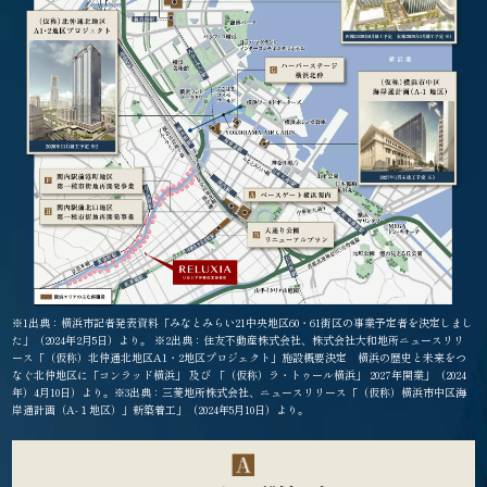
※1出典：横浜市記者発表資料「みなとみらい21中央地区60・61街区の事業予定者を決定しまし
た」（2024年2月5日）より。 ※2出典：住友不動産株式会社、株式会社大和地所ニュースリリ
ース「（仮称）北仲通北地区A1・2地区プロジェクト」施設概要決定 横浜の歴史と未来をつ
なぐ北仲地区に「コンラッド横浜」 及び 「（仮称）ラ・トゥール横浜」 2027年開業」（2024
年）4月10日）より。※3出典：三菱地所株式会社、ニュースリリース「（仮称）横浜市中区海
岸通計画（A-１地区）」新築着工」（2024年5月10日）より。