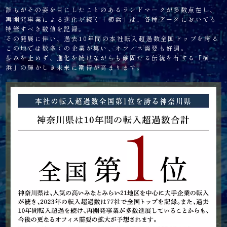
誰もがその姿を目にしたことのあるランドマークが多数点在し、
再開発事業による進化が続く「横浜」は、各種データにおいても
特筆すべき数値を記録。
その発展に伴い、過去10年間の本社転入超過数全国トップを誇る
この地では数多くの企業が集い、オフィス需要も好調。
歩みを止めず、進化を続けながらも確固たる伝統を有する「横
浜」の輝かしき未来に期待が高まります。