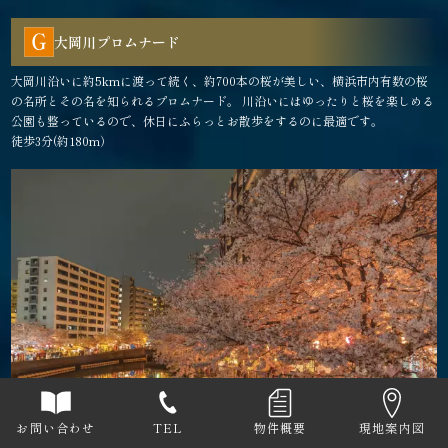
大岡川プロムナード
大岡川沿いに約5kmに渡って続く、約700本の桜が美しい、横浜市内有数の桜
の名所とその名を知られるプロムナード。 川沿いにはゆったりと桜を楽しめる
公園も整っているので、休日にふらっとお散歩をするのに最適です。
徒歩3分(約180m）
お問い合わせ
TEL
物件概要
現地案内図