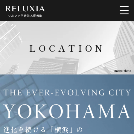
トップ
ロケーション
LOCATION
アクセス
デザイン
image photo
間取り
設備仕様
ブランド
空室情報
進化を続ける「横浜」の