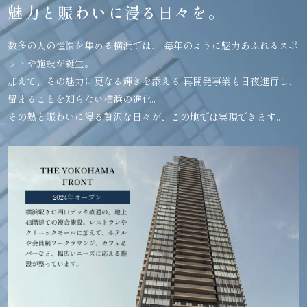
魅力と賑わいに浸る日々を。
数多の人の憧憬を集める横浜では、
毎年のように魅力あふれるスポ
ットや施設が誕生。
加えて、その魅力に更なる輝きを添える
再開発事業も日夜進行し、
留まることを知らない横浜の進化。
その熱と賑わいに浸る贅沢な日々が、この地では実現できます。