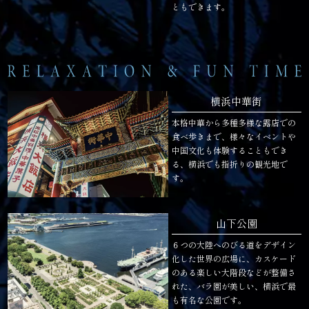
ともできます。
横浜中華街
本格中華から多種多様な露店での
食べ歩きまで、様々なイベントや
中国文化も体験することもでき
る、横浜でも指折りの観光地で
す。
山下公園
６つの大陸へのびる道をデザイン
化した世界の広場に、カスケード
のある楽しい大階段などが整備さ
れた、バラ園が美しい、横浜で最
も有名な公園です。