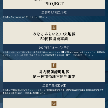
PROJECT
2028年9月竣工予定
※出典：みなとみらいエリアマネジメントHPより。
みなとみらい21中央地区
52街区開発事業
2027年7月オープン予定
※出典：大和ハウス工業株式会社、株式会社光優ニュースリリース「■世界初のゲームアートミュージアム、地域熱供
給プラント、オフィスを併設「みなとみらい21中央地区52街区開発事業」着工」（2024年2月21日）より。
関内駅前港町地区
第一種市街地再開発事業
2029年度竣工予定
※出典：三菱地所株式株式会社ニュースリリース「関内駅前港町地区第一種市街地再開発事業」 関内駅前港町地区市
街地再開発組合を設立」（2025年4月28日）より。