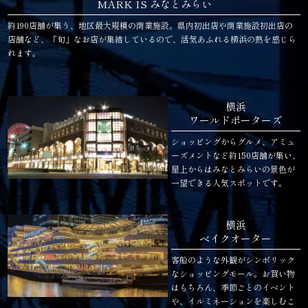
MARK IS みなとみらい
約190店舗が集う、地区最大規模の商業施設。県内初出店や商業施設初出店の
店舗など、「旬」なお店が集結しているので、活気あふれる横浜の熱を感じら
れます。
横浜
ワールドポーターズ
ショッピングからグルメ、アミュ
ーズメントなど約150店舗が集い、
屋上からはみなとみらいの景色が
一望できる人気スポットです。
横浜
ベイクオーター
客船のような外観がシンボリック
なショッピングモール。お買い物
はもちろん、季節ごとのイベント
や、イルミネーションを楽しむこ