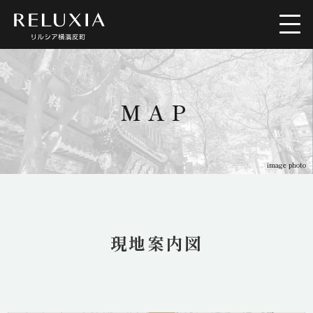
トップ
ロケーション
MAP
アクセス
デザイン
image photo
間取り
設備仕様
ブランド
空室情報
現地案内図