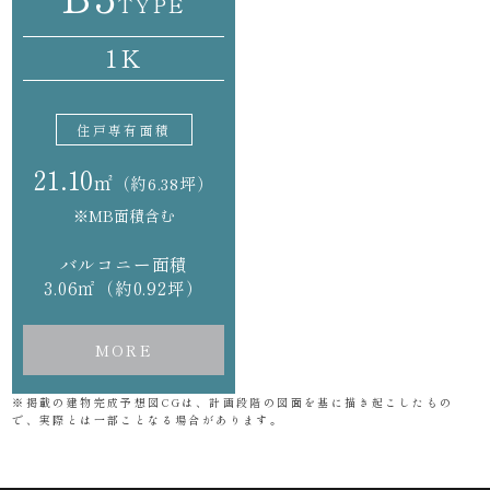
TYPE
1K
住戸専有面積
21.10
㎡
（約6.38坪）
※MB面積含む
バルコニー面積
3.06㎡（約0.92坪）
MORE
※掲載の建物完成予想図CGは、計画段階の図面を基に描き起こしたもの
で、実際とは一部ことなる場合があります。