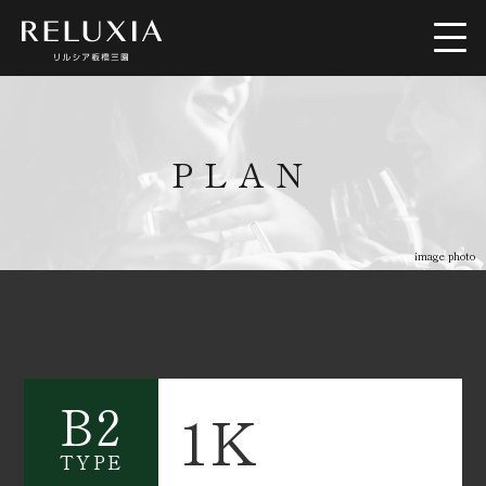
トップ
ロケーション
PLAN
アクセス
デザイン
image photo
間取り
設備仕様
ブランド
空室情報
B2
1K
TYPE