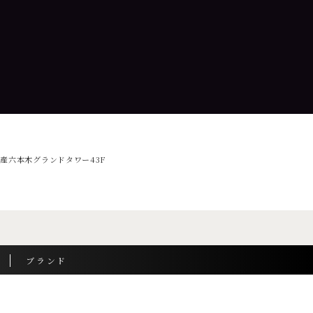
産六本木グランドタワー43F
8
ブランド