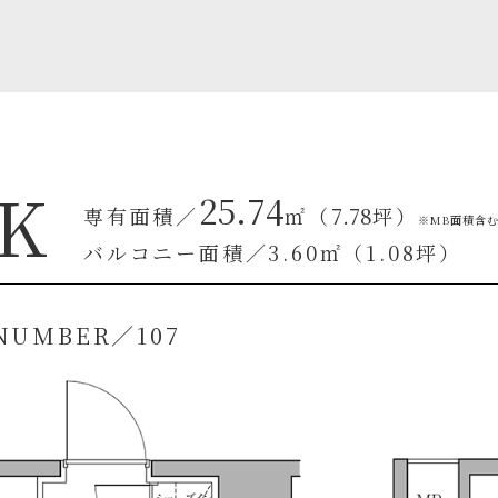
K
25.74
7.78
専有面積／
㎡（
坪）
※MB面積含
バルコニー面積／3.60㎡（1.08坪）
NUMBER／107