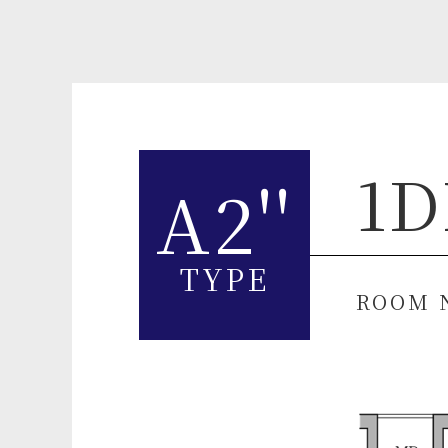
1D
A2''
TYPE
ROOM 