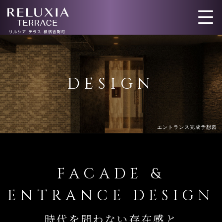
トップ
ロケーション
DESIGN
アクセス
デザイン
間取り
設備仕様
エントランス完成予想図
ブランド
FACADE &
ENTRANCE DESIGN
時代を問わない存在感と