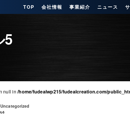
TOP
会社情報
事業紹介
ニュース
5
n null in
/home/fudealwp215/fudealcreation.com/public_ht
Uncategorized
日
ル5