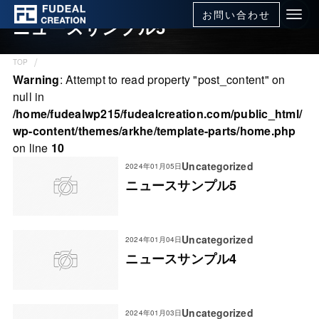
お問い合わせ
ニュースサンプル5
TOP
Warning
: Attempt to read property "post_content" on
null in
/home/fudealwp215/fudealcreation.com/public_html/
wp-content/themes/arkhe/template-parts/home.php
on line
10
Uncategorized
2024年01月05日
ニュースサンプル5
Uncategorized
2024年01月04日
ニュースサンプル4
Uncategorized
2024年01月03日