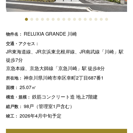
RELUXIA GRANDE 川崎
物件名：
交通・アクセス：
JR東海道線、JR京浜東北根岸線、JR南武線「川崎」駅
徒歩7分
京急本線、京急大師線「京急川崎」駅 徒歩8分
神奈川県川崎市幸区幸町2丁目687番1
所在地：
25.07㎡
面積：
鉄筋コンクリート造 地上7階建
構造・規模：
98戸（管理室1戸含む）
総戸数：
2026年4月中旬予定
竣工：